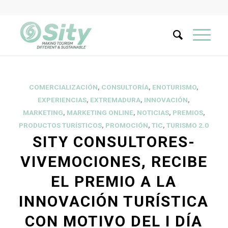
COMERCIALIZACIÓN
,
CONSULTORÍA
,
ENOTURISMO
,
EXPERIENCIAS
,
EXTREMADURA
,
INNOVACIÓN
,
MARKETING
,
MARKETING ONLINE
,
NOTICIAS
,
PREMIOS
,
PRODUCTOS TURÍSTICOS
,
PROMOCIÓN
,
TIC
,
TURISMO 2.0
SITY CONSULTORES-
VIVEMOCIONES, RECIBE
EL PREMIO A LA
INNOVACIÓN TURÍSTICA
CON MOTIVO DEL I DÍA