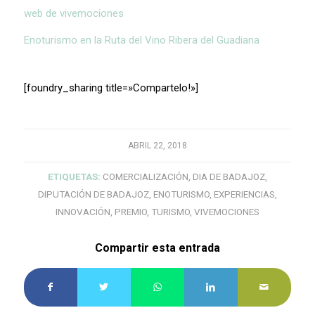
web de vivemociones
Enoturismo en la Ruta del Vino Ribera del Guadiana
[foundry_sharing title=»Compartelo!»]
ABRIL 22, 2018
ETIQUETAS:
COMERCIALIZACIÓN
,
DIA DE BADAJOZ
,
DIPUTACIÓN DE BADAJOZ
,
ENOTURISMO
,
EXPERIENCIAS
,
INNOVACIÓN
,
PREMIO
,
TURISMO
,
VIVEMOCIONES
Compartir esta entrada