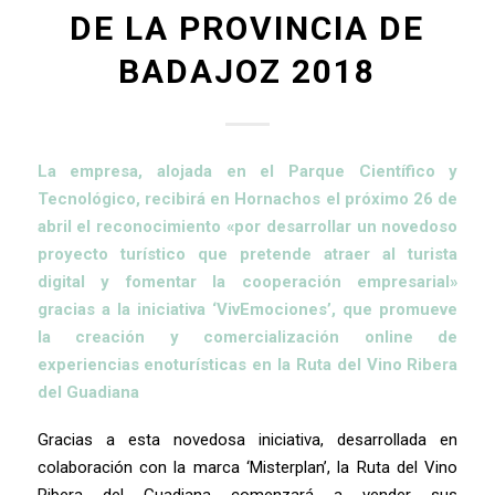
DE LA PROVINCIA DE
BADAJOZ 2018
La empresa, alojada en el Parque Científico y
Tecnológico, recibirá en Hornachos el próximo 26 de
abril el reconocimiento «por desarrollar un novedoso
proyecto turístico que pretende atraer al turista
digital y fomentar la cooperación empresarial»
gracias a la iniciativa ‘VivEmociones’, que promueve
la creación y comercialización online de
experiencias enoturísticas en la Ruta del Vino Ribera
del Guadiana
Gracias a esta novedosa iniciativa, desarrollada en
colaboración con la marca ‘Misterplan’, la Ruta del Vino
Ribera del Guadiana comenzará a vender sus