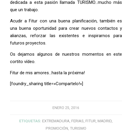
dedicada a esta pasión llamada TURISMO…mucho más
que un trabajo.
Acudir a Fitur con una buena planificación, también es
una buena oportunidad para crear nuevos contactos y
alianzas, reforzar las existentes e inspirarnos para
futuros proyectos.
Os dejamos algunos de nuestros momentos en este
cortito vídeo.
Fitur de mis amores…hasta la próxima!
[foundry_sharing title=»Compartelo!»]
ENERO 25, 2016
ETIQUETAS:
EXTREMADURA
,
FERIAS
,
FITUR
,
MADRID
,
PROMOCIÓN
,
TURISMO