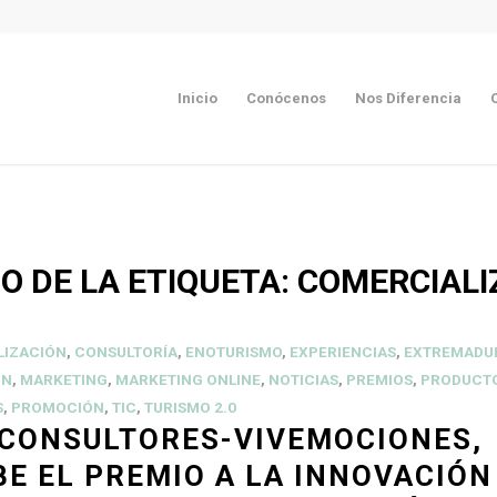
Inicio
Conócenos
Nos Diferencia
O DE LA ETIQUETA:
COMERCIALI
LIZACIÓN
,
CONSULTORÍA
,
ENOTURISMO
,
EXPERIENCIAS
,
EXTREMADU
ÓN
,
MARKETING
,
MARKETING ONLINE
,
NOTICIAS
,
PREMIOS
,
PRODUCT
S
,
PROMOCIÓN
,
TIC
,
TURISMO 2.0
 CONSULTORES-VIVEMOCIONES,
BE EL PREMIO A LA INNOVACIÓN