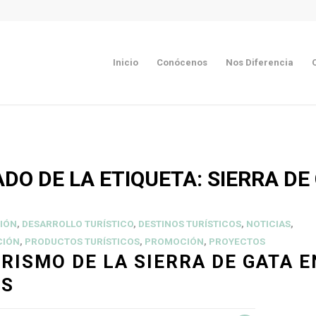
Inicio
Conócenos
Nos Diferencia
ADO DE LA ETIQUETA:
SIERRA DE
IÓN
,
DESARROLLO TURÍSTICO
,
DESTINOS TURÍSTICOS
,
NOTICIAS
,
CIÓN
,
PRODUCTOS TURÍSTICOS
,
PROMOCIÓN
,
PROYECTOS
URISMO DE LA SIERRA DE GATA 
OS